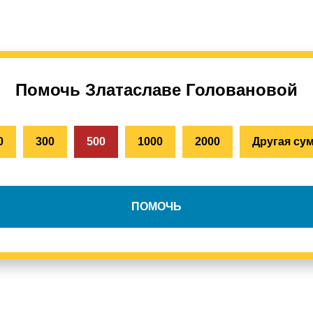
Помочь Златаславе Головановой
0
300
500
1000
2000
Другая су
ПОМОЧЬ
+7
ИЗИТЫ ФОНДА:
ование: ФОНД СОДЕЙСТВИЯ ИЗУЧЕНИЮ И ПОДДЕРЖКИ
О ФО
Х СИНДРОМОМ ДЕФИЦИТА ТРАНСПОРТЕРА ГЛЮКОЗЫ
 ТИПА ГЛЮТ-1
ДОК