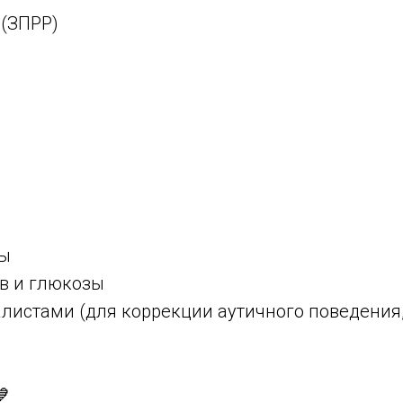
 (ЗПРР)
ты
ов и глюкозы
алистами (для коррекции аутичного поведения,
💙