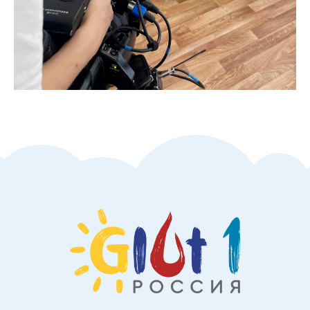
Мы в соцсетях:
РЕКВИЗИТЫ ФОНДА:
Наименование: ФОНД СОДЕЙСТВИЯ ИЗУЧЕНИЮ И
ПОДДЕРЖКИ БОЛЬНЫХ СИНДРОМОМ ДЕФИЦИТА
ТРАНСПОРТЕРА ГЛЮКОЗЫ ПЕРВОГО ТИПА ГЛЮТ-1
Юридический адрес: Москва, г. Зеленоград, пр-т
Георгиевский, д. 33, к.5, кв. 441
ИНН/КПП: 7735211032/773501001
Расчетный счёт: 40703810000000747944
Наименование банка: ООО «Т Банк»
Кор. счёт: 30101810145250000974
БИК: 044525974
© Фонд «ГЛЮТ-1», 2025 Все права защищены