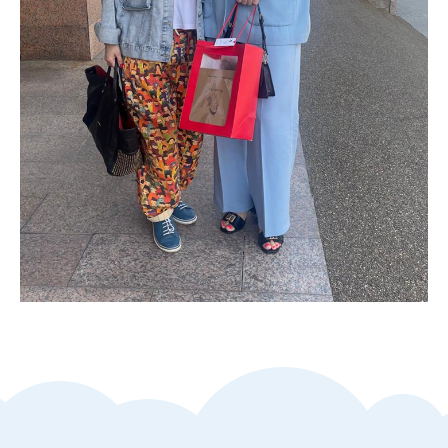
КОМАНДА
ДРУЗЬЯ ФОНДА
КОМУ ПОМОГАЕМ
КОНТАКТЫ
ПОМОЧЬ ФОНДУ
Мы в соцсетях:
РЕКВИЗИТЫ ФОНДА:
Наименование: ФОНД СОДЕЙСТВИЯ ИЗУЧЕНИЮ И
ПОДДЕРЖКИ БОЛЬНЫХ СИНДРОМОМ ДЕФИЦИТА
ТРАНСПОРТЕРА ГЛЮКОЗЫ ПЕРВОГО ТИПА ГЛЮТ-1
Юридический адрес: Москва, г. Зеленоград, пр-т
Георгиевский, д. 33, к.5, кв. 441
ИНН/КПП: 7735211032/773501001
Расчетный счёт: 40703810000000747944
Наименование банка: ООО «Т Банк»
Кор. счёт: 30101810145250000974
БИК: 044525974